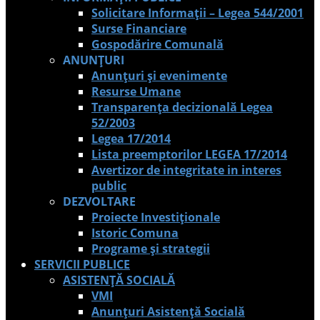
Solicitare Informații – Legea 544/2001
Surse Financiare
Gospodărire Comunală
ANUNȚURI
Anunțuri și evenimente
Resurse Umane
Transparența decizională Legea
52/2003
Legea 17/2014
Lista preemptorilor LEGEA 17/2014
Avertizor de integritate in interes
public
DEZVOLTARE
Proiecte Investiționale
Istoric Comuna
Programe și strategii
SERVICII PUBLICE
ASISTENȚĂ SOCIALĂ
VMI
Anunțuri Asistență Socială