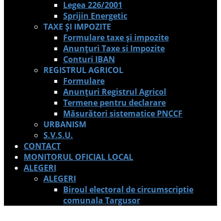
Legea 226/2001
Sprijin Energetic
TAXE ȘI IMPOZITE
Formulare taxe și impozite
Anunțuri Taxe si Impozite
Conturi IBAN
REGISTRUL AGRICOL
Formulare
Anunțuri Registrul Agricol
Termene pentru declarare
Măsurători sistematice PNCCF
URBANISM
S.V.S.U.
CONTACT
MONITORUL OFICIAL LOCAL
ALEGERI
ALEGERI
Biroul electoral de circumscriptie
comunala Targusor