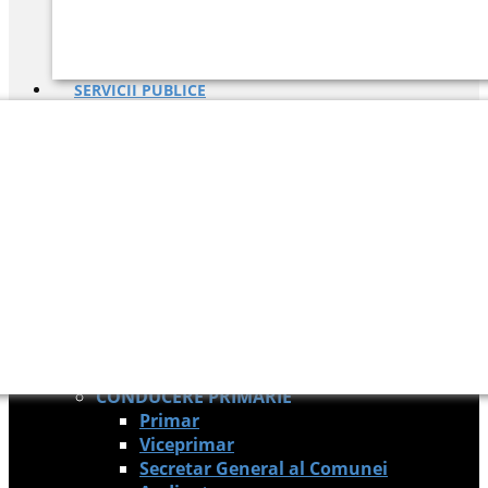
SERVICII PUBLICE
CONTACT
MONITORUL OFICIAL LOCAL
ALEGERI
ALEGERI
Biroul electoral de circumscriptie comunala Targu
ACASĂ
PRIMĂRIA
CONDUCERE PRIMĂRIE
Primar
Viceprimar
Secretar General al Comunei