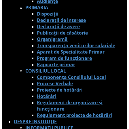
Audiențe
PRIMARIA
Dispoziții
Declarații de interese
Declarații de avere
Publicații de căsătorie
Organigramă
Transparența veniturilor salariale
Aparat de Specialitate Primar
Program de funcționare
Rapoarte primar
CONSILIUL LOCAL
Componența Consiliului Local
Procese Verbale
Proiecte de hotărâri
Hotărâri
Regulament de organizare și
funcționare
Regulament proiecte de hotărâri
DESPRE INSTITUȚIE
INFORMAȚII PUBLICE