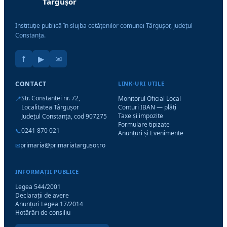
Târgușor
Instituție publică în slujba cetățenilor comunei Târgușor, județul
Constanța.
f
▶
✉
CONTACT
LINK-URI UTILE
Str. Constanței nr. 72,
📍
Monitorul Oficial Local
Localitatea Târgușor
Conturi IBAN — plăți
Taxe și impozite
Județul Constanța, cod 907275
Formulare tipizate
0241 870 021
📞
Anunțuri și Evenimente
primaria@primariatargusor.ro
✉
INFORMAȚII PUBLICE
Legea 544/2001
Declarații de avere
Anunțuri Legea 17/2014
Hotărâri de consiliu