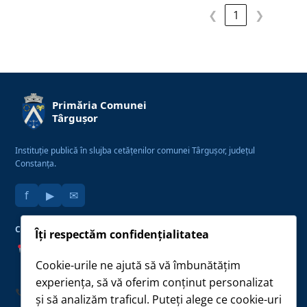
❮
1
❯
Primăria Comunei
Târgușor
Instituție publică în slujba cetățenilor comunei Târgușor, județul
Constanța.
f
▶
✉
CONTACT
LINK-URI UTILE
Îți respectăm confidențialitatea
Str. Constanței nr. 72,
Monitorul Oficial Local
Localitatea Târgușor
Cookie-urile ne ajută să vă îmbunătățim
Conturi IBAN — plăți
Județul Constanța, cod 907275
Taxe și impozite
experiența, să vă oferim conținut personalizat
Formulare tipizate
0241 870 021
și să analizăm traficul. Puteți alege ce cookie-uri
Anunțuri și Evenimente