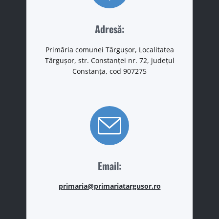
frumoasă pădure de salcâmi și pini, pe lângă
terenul mănăstirii curgând pârâul Visterna.
Adresă:
MAI MULTE INFORMAȚII
Primăria comunei Târgușor, Localitatea
Târgușor, str. Constanței nr. 72, județul
Constanța, cod 907275
Email:
primaria@primariatargusor.ro