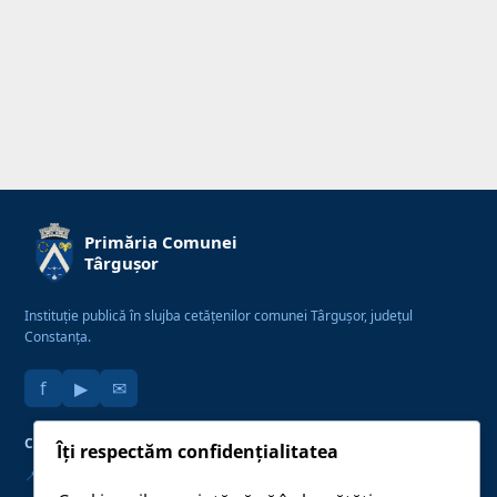
Primăria Comunei
Târgușor
Instituție publică în slujba cetățenilor comunei Târgușor, județul
Constanța.
f
▶
✉
CONTACT
LINK-URI UTILE
Îți respectăm confidențialitatea
Str. Constanței nr. 72, Localitatea
📍
Monitorul Oficial Local
Târgușor