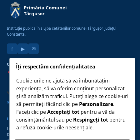
Primăria Comunei
Târgușor
Instituție publică în slujba cetățenilor comunei Târgușor, județul
Constanța.
f
▶
✉
CONTACT
LINK-URI UTILE
Îți respectăm confidențialitatea
Str. Constanței nr. 72,
Monitorul Oficial Local
Localitatea Târgușor
Cookie-urile ne ajută să vă îmbunătățim
Conturi IBAN — plăți
Județul Constanța, cod 907275
Taxe și impozite
experiența, să vă oferim conținut personalizat
Formulare tipizate
0241 870 021
și să analizăm traficul. Puteți alege ce cookie-uri
Anunțuri și Evenimente
primaria@primariatargusor.ro
✉
să permiteți făcând clic pe
Personalizare
.
Faceți clic pe
Acceptați tot
pentru a vă da
consimțământul sau pe
Respingeți tot
pentru
INFORMAȚII PUBLICE
a refuza cookie-urile neesențiale.
Legea 544/2001
Declarații de avere