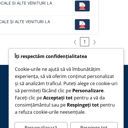
CALE SI ALTE VENITURI LA
ALE ȘI ALTE VENITURI LA
❮
1
❯
Îți respectăm confidențialitatea
Cookie-urile ne ajută să vă îmbunătățim
experiența, să vă oferim conținut personalizat
INFORMAȚII PUBLICE
și să analizăm traficul. Puteți alege ce cookie-uri
Legea 544/2001
să permiteți făcând clic pe
Personalizare
.
Declarații de avere
Faceți clic pe
Acceptați tot
pentru a vă da
Anunțuri Legea 17/2014
Hotărâri de consiliu
consimțământul sau pe
Respingeți tot
pentru
a refuza cookie-urile neesențiale.
Luni – Joi
08:00 – 16:30
Vineri
08:00 – 14:00
Personalizează
Respinge tot