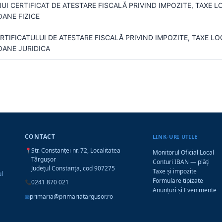
I CERTIFICAT DE ATESTARE FISCALĂ PRIVIND IMPOZITE, TAXE LO
ANE FIZICE
TIFICATULUI DE ATESTARE FISCALĂ PRIVIND IMPOZITE, TAXE LOC
ANE JURIDICA
CONTACT
LINK-URI UTILE
Str. Constanței nr. 72, Localitatea
Monitorul Oficial Local
Târgușor
Conturi IBAN — plăți
Județul Constanța, cod 907275
Taxe și impozite
ul
Formulare tipizate
0241 870 021
Anunțuri și Evenimente
primaria@primariatargusor.ro
✉