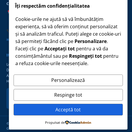
CONTACT
LINK-URI UTILE
Îți respectăm confidențialitatea
Str. Constanței nr. 72,
Monitorul Oficial Local
Localitatea Târgușor
Cookie-urile ne ajută să vă îmbunătățim
Conturi IBAN — plăți
Județul Constanța, cod 907275
Taxe și impozite
experiența, să vă oferim conținut personalizat
Formulare tipizate
0241 870 021
și să analizăm traficul. Puteți alege ce cookie-uri
Anunțuri și Evenimente
primaria@primariatargusor.ro
✉
să permiteți făcând clic pe
Personalizare
.
Faceți clic pe
Acceptați tot
pentru a vă da
consimțământul sau pe
Respingeți tot
pentru
INFORMAȚII PUBLICE
a refuza cookie-urile neesențiale.
Legea 544/2001
Declarații de avere
Anunțuri Legea 17/2014
Personalizează
Hotărâri de consiliu
Respinge tot
Luni – Joi
08:00 – 16:30
Vineri
08:00 – 14:00
Acceptă tot
Propulsat de
© 2026 Primăria Comunei Târgușor · Toate drepturile rezervate
GDPR
Politica cookies
Declarație de accesibilitate
ANPC